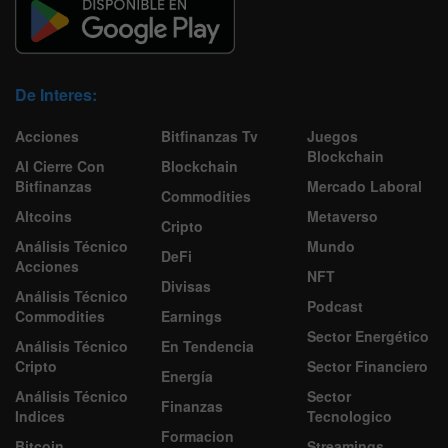
De Interes:
Acciones
Bitfinanzas Tv
Juegos
Blockchain
Al Cierre Con
Blockchain
Bitfinanzas
Mercado Laboral
Commodities
Altcoins
Metaverso
Cripto
Análisis Técnico
Mundo
DeFi
Acciones
NFT
Divisas
Análisis Técnico
Podcast
Commodities
Earnings
Sector Energético
Análisis Técnico
En Tendencia
Cripto
Sector Financiero
Energía
Análisis Técnico
Sector
Finanzas
Indices
Tecnologico
Formacion
Bitcoin
Streamings