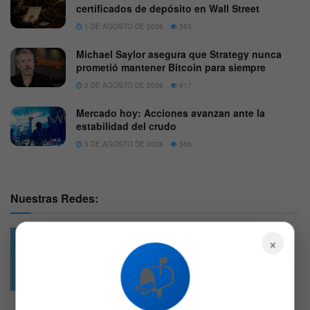
certificados de depósito en Wall Street
1 DE AGOSTO DE 2026
583
Michael Saylor asegura que Strategy nunca
prometió mantener Bitcoin para siempre
2 DE AGOSTO DE 2026
617
Mercado hoy: Acciones avanzan ante la
estabilidad del crudo
5 DE AGOSTO DE 2026
566
Nuestras Redes:
×
📬
49.6k
4.7k
Followers
Followers