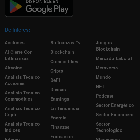
De Interes:
Acciones
Bitfinanzas Tv
Juegos
Blockchain
Al Cierre Con
Blockchain
Bitfinanzas
Mercado Laboral
Commodities
Altcoins
Metaverso
Cripto
Análisis Técnico
Mundo
DeFi
Acciones
NFT
Divisas
Análisis Técnico
Podcast
Commodities
Earnings
Sector Energético
Análisis Técnico
En Tendencia
Cripto
Sector Financiero
Energía
Análisis Técnico
Sector
Finanzas
Indices
Tecnologico
Formacion
Bitcoin
Streamings