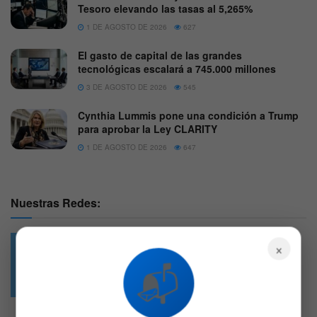
Tesoro elevando las tasas al 5,265%
1 DE AGOSTO DE 2026
627
El gasto de capital de las grandes
tecnológicas escalará a 745.000 millones
3 DE AGOSTO DE 2026
545
Cynthia Lummis pone una condición a Trump
para aprobar la Ley CLARITY
1 DE AGOSTO DE 2026
647
Nuestras Redes:
×
📬
49.6k
4.7k
Followers
Followers