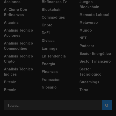
Acciones
Bitfinanzas Tv
Juegos
Blockchain
Al Cierre Con
Blockchain
Bitfinanzas
Mercado Laboral
Commodities
Altcoins
Metaverso
Cripto
Análisis Técnico
Mundo
DeFi
Acciones
NFT
Divisas
Análisis Técnico
Podcast
Commodities
Earnings
Sector Energético
Análisis Técnico
En Tendencia
Cripto
Sector Financiero
Energía
Análisis Técnico
Sector
Finanzas
Indices
Tecnologico
Formacion
Bitcoin
Streamings
Glosario
Bitcoin
Terra