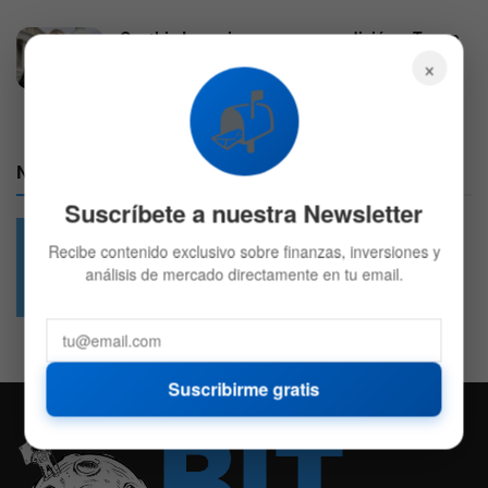
Cynthia Lummis pone una condición a Trump
para aprobar la Ley CLARITY
×
1 DE AGOSTO DE 2026
659
📬
Nuestras Redes:
Suscríbete a nuestra Newsletter
Recibe contenido exclusivo sobre finanzas, inversiones y
análisis de mercado directamente en tu email.
49.6k
4.7k
Followers
Followers
Suscribirme gratis