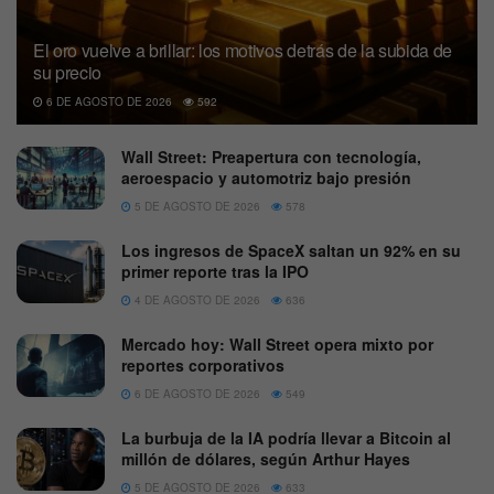
El oro vuelve a brillar: los motivos detrás de la subida de
su precio
6 DE AGOSTO DE 2026
592
Wall Street: Preapertura con tecnología,
aeroespacio y automotriz bajo presión
5 DE AGOSTO DE 2026
578
Los ingresos de SpaceX saltan un 92% en su
primer reporte tras la IPO
4 DE AGOSTO DE 2026
636
Mercado hoy: Wall Street opera mixto por
reportes corporativos
6 DE AGOSTO DE 2026
549
La burbuja de la IA podría llevar a Bitcoin al
millón de dólares, según Arthur Hayes
5 DE AGOSTO DE 2026
633