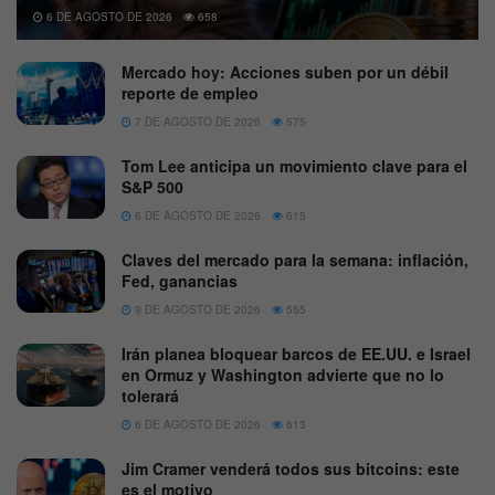
6 DE AGOSTO DE 2026
658
Mercado hoy: Acciones suben por un débil
reporte de empleo
7 DE AGOSTO DE 2026
575
Tom Lee anticipa un movimiento clave para el
S&P 500
6 DE AGOSTO DE 2026
615
Claves del mercado para la semana: inflación,
Fed, ganancias
9 DE AGOSTO DE 2026
555
Irán planea bloquear barcos de EE.UU. e Israel
en Ormuz y Washington advierte que no lo
tolerará
6 DE AGOSTO DE 2026
613
Jim Cramer venderá todos sus bitcoins: este
es el motivo