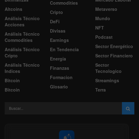
Commodities
Altcoins
Metaverso
Cripto
Análisis Técnico
Mundo
DeFi
Acciones
NFT
Divisas
Análisis Técnico
Podcast
Commodities
Earnings
Sector Energético
Análisis Técnico
En Tendencia
Cripto
Sector Financiero
Energía
Análisis Técnico
Sector
Finanzas
Indices
Tecnologico
Formacion
Bitcoin
Streamings
Glosario
Bitcoin
Terra
📬