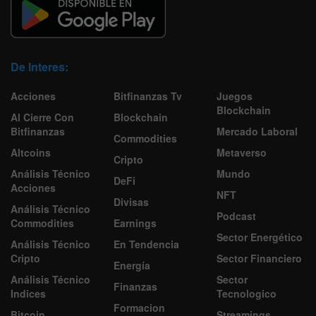
De Interes:
Acciones
Bitfinanzas Tv
Juegos
Blockchain
Al Cierre Con
Blockchain
Bitfinanzas
Mercado Laboral
Commodities
Altcoins
Metaverso
Cripto
Análisis Técnico
Mundo
DeFi
Acciones
NFT
Divisas
Análisis Técnico
Podcast
Commodities
Earnings
Sector Energético
Análisis Técnico
En Tendencia
Cripto
Sector Financiero
Energía
Análisis Técnico
Sector
Finanzas
Indices
Tecnologico
Formacion
Bitcoin
Streamings