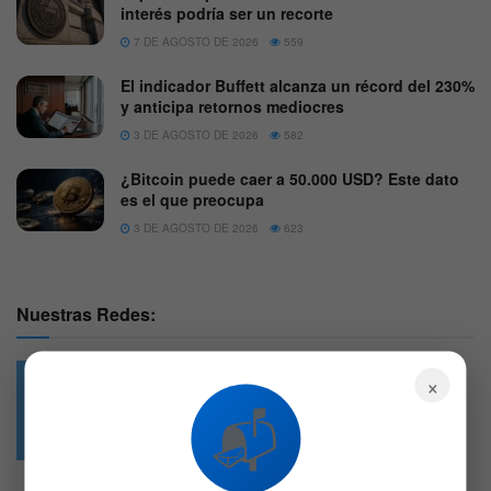
interés podría ser un recorte
7 DE AGOSTO DE 2026
559
El indicador Buffett alcanza un récord del 230%
y anticipa retornos mediocres
3 DE AGOSTO DE 2026
582
¿Bitcoin puede caer a 50.000 USD? Este dato
es el que preocupa
3 DE AGOSTO DE 2026
623
Nuestras Redes:
×
📬
49.6k
4.7k
Followers
Followers