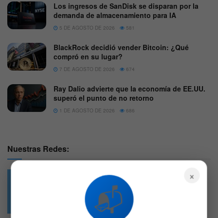
Los ingresos de SanDisk se disparan por la
demanda de almacenamiento para IA
5 DE AGOSTO DE 2026
581
BlackRock decidió vender Bitcoin: ¿Qué
compró en su lugar?
7 DE AGOSTO DE 2026
674
Ray Dalio advierte que la economía de EE.UU.
superó el punto de no retorno
1 DE AGOSTO DE 2026
686
Nuestras Redes:
×
📬
49.6k
4.7k
Followers
Followers