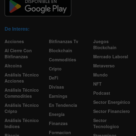
De Interes:
Acciones
Bitfinanzas Tv
Juegos
Blockchain
Al Cierre Con
Blockchain
Bitfinanzas
Mercado Laboral
Commodities
Altcoins
Metaverso
Cripto
Análisis Técnico
Mundo
DeFi
Acciones
NFT
Divisas
Análisis Técnico
Podcast
Commodities
Earnings
Sector Energético
Análisis Técnico
En Tendencia
Cripto
Sector Financiero
Energía
Análisis Técnico
Sector
Finanzas
Indices
Tecnologico
Formacion
Bitcoin
Streamings