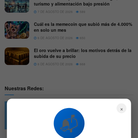
turismo y alimentación bajo presión
7 DE AGOSTO DE 2026
589
Cuál es la memecoin que subió más de 4.000%
en solo un mes
6 DE AGOSTO DE 2026
650
El oro vuelve a brillar: los motivos detrás de la
subida de su precio
6 DE AGOSTO DE 2026
668
Nuestras Redes:
×
📬
49.6k
4.7k
Followers
Followers