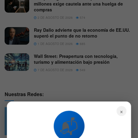
millones exige cautela ante una huelga de
compras
2 DE AGOSTO DE 2026
574
Ray Dalio advierte que la economía de EE.UU.
superó el punto de no retorno
1 DE AGOSTO DE 2026
685
Wall Street: Preapertura con tecnología,
turismo y alimentación bajo presión
7 DE AGOSTO DE 2026
549
Nuestras Redes:
×
📬
49.6k
4.7k
Followers
Followers