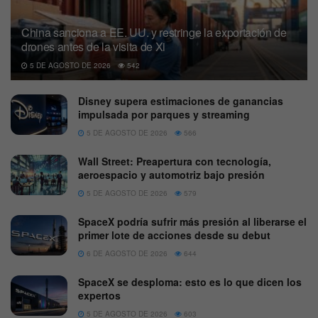
China sanciona a EE. UU. y restringe la exportación de
drones antes de la visita de Xi
5 DE AGOSTO DE 2026
542
Disney supera estimaciones de ganancias
impulsada por parques y streaming
5 DE AGOSTO DE 2026
566
Wall Street: Preapertura con tecnología,
aeroespacio y automotriz bajo presión
5 DE AGOSTO DE 2026
579
SpaceX podría sufrir más presión al liberarse el
primer lote de acciones desde su debut
6 DE AGOSTO DE 2026
644
SpaceX se desploma: esto es lo que dicen los
expertos
5 DE AGOSTO DE 2026
603