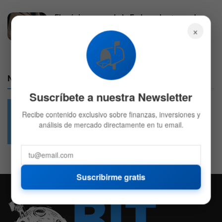
El próximo paso de la Fed con las tasas de
interés podría ser un recorte
×
7 DE AGOSTO DE 2026
542
📬
Nuestras Redes:
Suscríbete a nuestra Newsletter
Recibe contenido exclusivo sobre finanzas, inversiones y
análisis de mercado directamente en tu email.
49.6k
4.7k
Followers
Followers
Suscribirme gratis