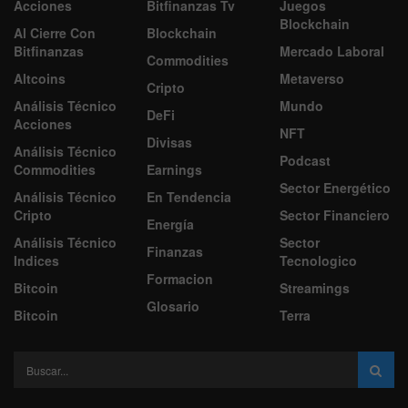
Acciones
Bitfinanzas Tv
Juegos
Blockchain
Al Cierre Con
Blockchain
Bitfinanzas
Mercado Laboral
Commodities
Altcoins
Metaverso
Cripto
Análisis Técnico
Mundo
DeFi
Acciones
NFT
Divisas
Análisis Técnico
Podcast
Commodities
Earnings
Sector Energético
Análisis Técnico
En Tendencia
Cripto
Sector Financiero
Energía
Análisis Técnico
Sector
Finanzas
Indices
Tecnologico
Formacion
Bitcoin
Streamings
Glosario
Bitcoin
Terra