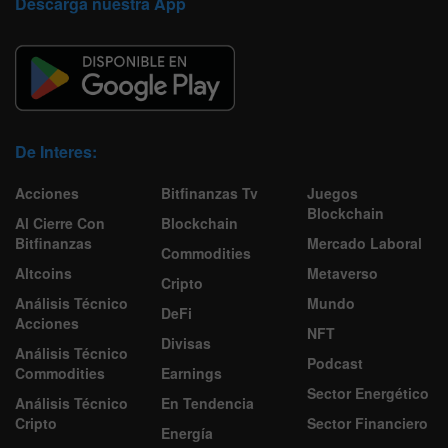
Descarga nuestra App
De Interes:
Acciones
Bitfinanzas Tv
Juegos
Blockchain
Al Cierre Con
Blockchain
Bitfinanzas
Mercado Laboral
Commodities
Altcoins
Metaverso
Cripto
Análisis Técnico
Mundo
DeFi
Acciones
NFT
Divisas
Análisis Técnico
Podcast
Commodities
Earnings
Sector Energético
Análisis Técnico
En Tendencia
Cripto
Sector Financiero
Energía