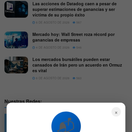
Las acciones de Datadog caen a pesar de
superar estimaciones de ganancias y ser
víctima de su propio éxito
6 DE AGOSTO DE 2026
567
Mercado hoy: Wall Street roza récord por
ganancias de empresas
4 DE AGOSTO DE 2026
546
Los mercados bursátiles pueden estar
cansados de Irán pero un acuerdo en Ormuz
es vital
6 DE AGOSTO DE 2026
563
Nuestras Redes:
×
📬
49.6k
4.7k