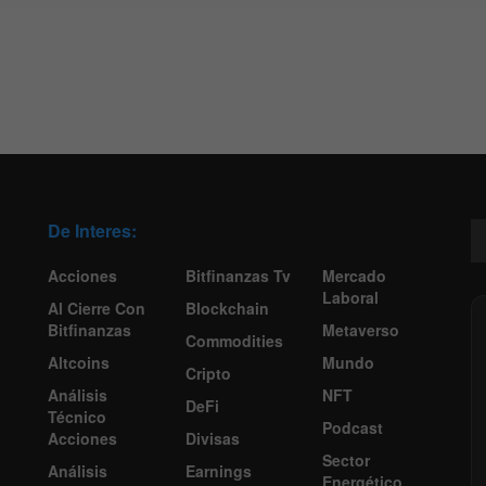
De Interes:
Acciones
Bitfinanzas Tv
Mercado
Laboral
Al Cierre Con
Blockchain
Bitfinanzas
Metaverso
Commodities
Altcoins
Mundo
Cripto
Análisis
NFT
DeFi
Técnico
Podcast
Acciones
Divisas
Sector
Análisis
Earnings
Energético