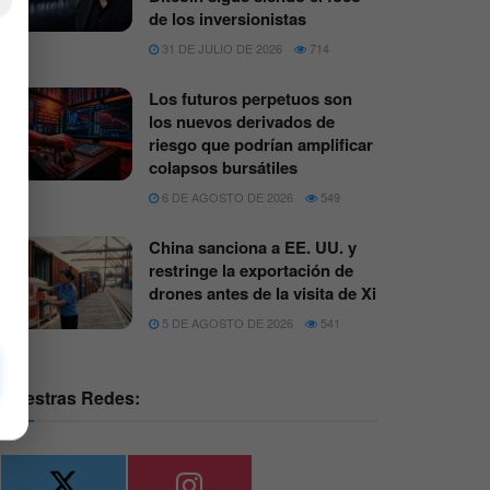
×
de los inversionistas
31 DE JULIO DE 2026
714
Los futuros perpetuos son
los nuevos derivados de
riesgo que podrían amplificar
colapsos bursátiles
6 DE AGOSTO DE 2026
549
China sanciona a EE. UU. y
restringe la exportación de
drones antes de la visita de Xi
5 DE AGOSTO DE 2026
541
Nuestras Redes: