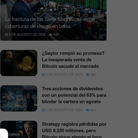
La fractura de las Siete Magníficas exige
coberturas de riesgo en bolsa
4 DE AGOSTO DE 2026
544
¿Saylor rompió su promesa?
La inesperada venta de
Bitcoin sacude al mercado
3 DE AGOSTO DE 2026
588
Tres acciones de dividendos
con un potencial del 63% para
blindar la cartera en agosto
5 DE AGOSTO DE 2026
604
Strategy registra pérdidas por
USD 8.220 millones, pero
Bitcoin sigue siendo el foco