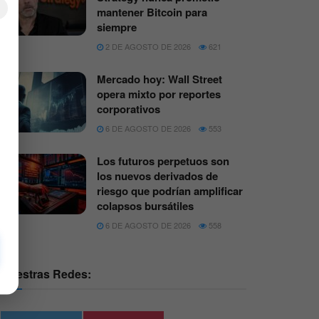
×
mantener Bitcoin para
siempre
2 DE AGOSTO DE 2026
621
Mercado hoy: Wall Street
opera mixto por reportes
corporativos
6 DE AGOSTO DE 2026
553
Los futuros perpetuos son
los nuevos derivados de
riesgo que podrían amplificar
colapsos bursátiles
6 DE AGOSTO DE 2026
558
Nuestras Redes: