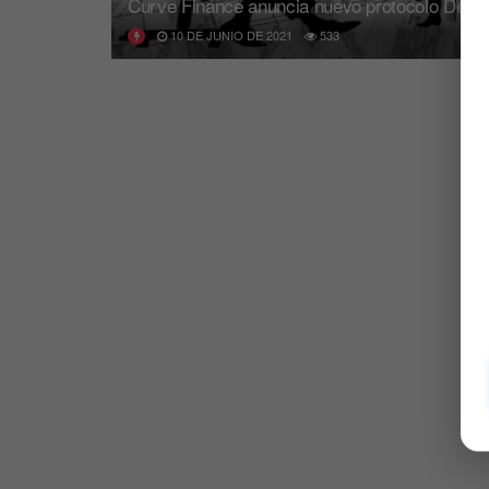
Curve Finance anuncia nuevo protocolo DeFi
10 DE JUNIO DE 2021
533