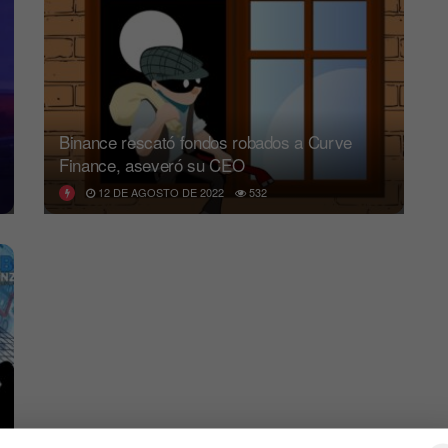
Binance rescató fondos robados a Curve
Finance, aseveró su CEO
12 DE AGOSTO DE 2022
532