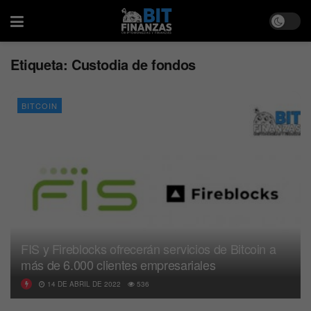
Etiqueta:
Custodia de fondos
BITCOIN
FIS y Fireblocks ofrecerán servicios de Bitcoin a
más de 6.000 clientes empresariales
14 DE ABRIL DE 2022
536