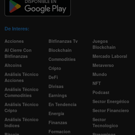
De Interes:
Acciones
Bitfinanzas Tv
Juegos
Blockchain
Al Cierre Con
Blockchain
Bitfinanzas
Mercado Laboral
Commodities
Altcoins
Metaverso
Cripto
Análisis Técnico
Mundo
DeFi
Acciones
NFT
Divisas
Análisis Técnico
Podcast
Commodities
Earnings
Sector Energético
Análisis Técnico
En Tendencia
Cripto
Sector Financiero
Energía
Análisis Técnico
Sector
Finanzas
Indices
Tecnologico
Formacion
Bitcoin
Streamings