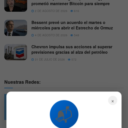
prometió mantener Bitcoin para siempre
2 DE AGOSTO DE 2026
616
Bessent prevé un acuerdo el martes o
miércoles para abrir el Estrecho de Ormuz
4 DE AGOSTO DE 2026
548
Chevron impulsa sus acciones al superar
previsiones gracias al alza del petróleo
31 DE JULIO DE 2026
572
Nuestras Redes:
×
📬
49.6k
4.7k
Followers
Followers