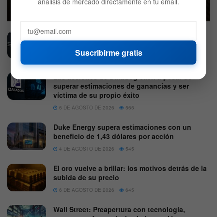
análisis de mercado directamente en tu email.
3 DE AGOSTO DE 2026
658
Los ingresos de SpaceX saltan un 92% en su
primer reporte tras la IPO
Suscribirme gratis
4 DE AGOSTO DE 2026
636
Las acciones de Datadog caen a pesar de
superar estimaciones de ganancias y ser
víctima de su propio éxito
6 DE AGOSTO DE 2026
565
Duke Energy supera estimaciones con un
beneficio de 1,43 dólares por acción
4 DE AGOSTO DE 2026
545
El oro vuelve a brillar: los motivos detrás de la
subida de su precio
6 DE AGOSTO DE 2026
645
Wall Street: Preapertura con tecnología,