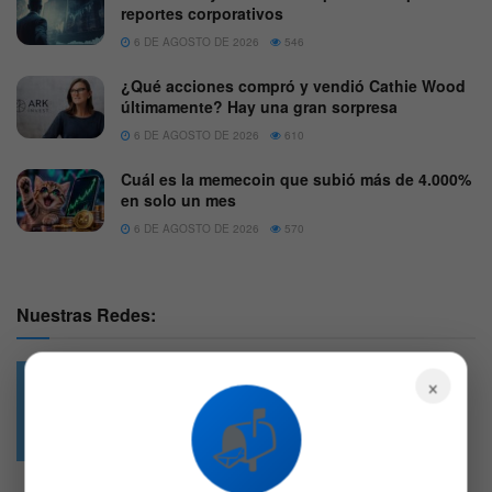
reportes corporativos
6 DE AGOSTO DE 2026
546
¿Qué acciones compró y vendió Cathie Wood
últimamente? Hay una gran sorpresa
6 DE AGOSTO DE 2026
610
Cuál es la memecoin que subió más de 4.000%
en solo un mes
6 DE AGOSTO DE 2026
570
Nuestras Redes:
×
📬
49.6k
4.7k
Followers
Followers