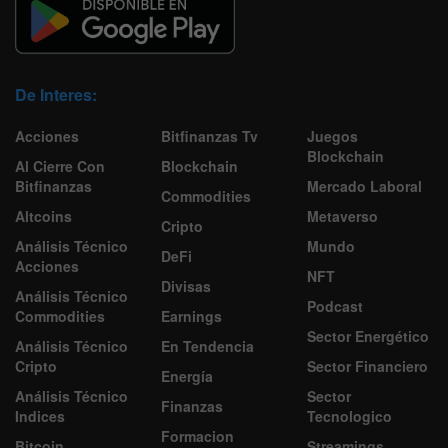
De Interes:
Acciones
Bitfinanzas Tv
Juegos
Blockchain
Al Cierre Con
Blockchain
Bitfinanzas
Mercado Laboral
Commodities
Altcoins
Metaverso
Cripto
Análisis Técnico
Mundo
DeFi
Acciones
NFT
Divisas
Análisis Técnico
Podcast
Commodities
Earnings
Sector Energético
Análisis Técnico
En Tendencia
Cripto
Sector Financiero
Energía
Análisis Técnico
Sector
Finanzas
Indices
Tecnologico
Formacion
Bitcoin
Streamings