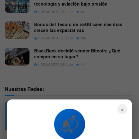
tecnología y aviación bajo presión
3 DE AGOSTO DE 2026
601
Bonos del Tesoro de EEUU caen mientras
crecen las expectativas
3 DE AGOSTO DE 2026
598
BlackRock decidió vender Bitcoin: ¿Qué
compró en su lugar?
7 DE AGOSTO DE 2026
717
Nuestras Redes:
×
📬
49.6k
4.7k
Followers
Followers