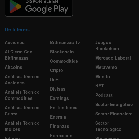
De Interes:
Acciones
Bitfinanzas Tv
Juegos
Blockchain
Al Cierre Con
Blockchain
Bitfinanzas
Mercado Laboral
Commodities
Altcoins
Metaverso
Cripto
Análisis Técnico
Mundo
DeFi
Acciones
NFT
Divisas
Análisis Técnico
Podcast
Commodities
Earnings
Sector Energético
Análisis Técnico
En Tendencia
Cripto
Sector Financiero
Energía
Análisis Técnico
Sector
Finanzas
Indices
Tecnologico
Formacion
Bitcoin
Streamings