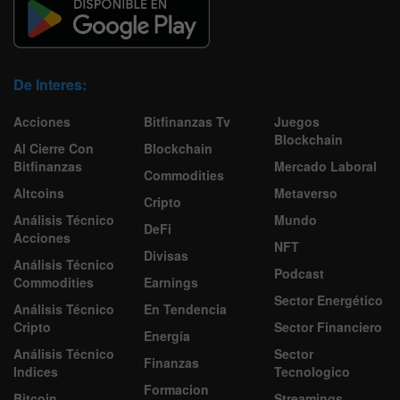
De Interes:
Acciones
Bitfinanzas Tv
Juegos
Blockchain
Al Cierre Con
Blockchain
Bitfinanzas
Mercado Laboral
Commodities
Altcoins
Metaverso
Cripto
Análisis Técnico
Mundo
DeFi
Acciones
NFT
Divisas
Análisis Técnico
Podcast
Commodities
Earnings
Sector Energético
Análisis Técnico
En Tendencia
Cripto
Sector Financiero
Energía
Análisis Técnico
Sector
Finanzas
Indices
Tecnologico
Formacion
Bitcoin
Streamings