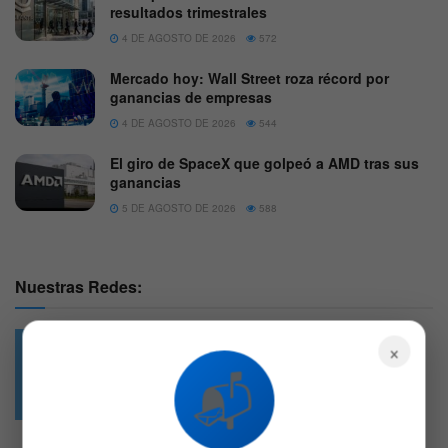
resultados trimestrales
4 DE AGOSTO DE 2026
572
Mercado hoy: Wall Street roza récord por
ganancias de empresas
4 DE AGOSTO DE 2026
544
El giro de SpaceX que golpeó a AMD tras sus
ganancias
5 DE AGOSTO DE 2026
588
Nuestras Redes:
×
📬
49.6k
4.7k
Followers
Followers