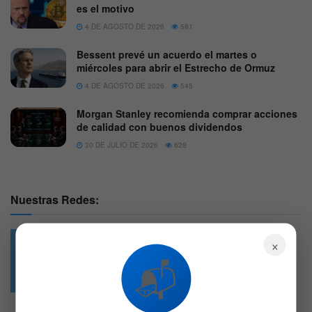
es el motivo
4 DE AGOSTO DE 2026
581
Bessent prevé un acuerdo el martes o
miércoles para abrir el Estrecho de Ormuz
4 DE AGOSTO DE 2026
545
Morgan Stanley recomienda comprar acciones
de calidad con buenos dividendos
30 DE JULIO DE 2026
628
Nuestras Redes:
×
📬
49.6k
4.7k
Followers
Followers