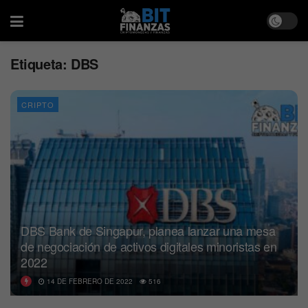
Etiqueta:
DBS
CRIPTO
DBS Bank de Singapur, planea lanzar una mesa
de negociación de activos digitales minoristas en
2022
14 DE FEBRERO DE 2022
516