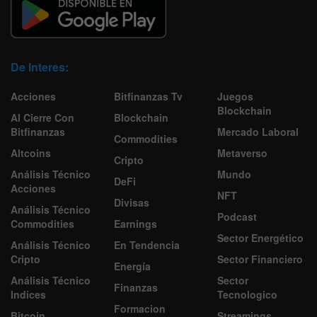
De Interes:
Acciones
Bitfinanzas Tv
Juegos
Blockchain
Al Cierre Con
Blockchain
Bitfinanzas
Mercado Laboral
Commodities
Altcoins
Metaverso
Cripto
Análisis Técnico
Mundo
DeFi
Acciones
NFT
Divisas
Análisis Técnico
Podcast
Commodities
Earnings
Sector Energético
Análisis Técnico
En Tendencia
Cripto
Sector Financiero
Energía
Análisis Técnico
Sector
Finanzas
Indices
Tecnologico
Formacion
Bitcoin
Streamings