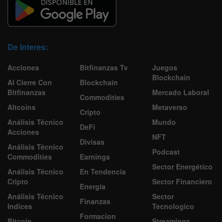
De Interes:
Acciones
Bitfinanzas Tv
Juegos
Blockchain
Al Cierre Con
Blockchain
Bitfinanzas
Mercado Laboral
Commodities
Altcoins
Metaverso
Cripto
Análisis Técnico
Mundo
DeFi
Acciones
NFT
Divisas
Análisis Técnico
Podcast
Commodities
Earnings
Sector Energético
Análisis Técnico
En Tendencia
Cripto
Sector Financiero
Energía
Análisis Técnico
Sector
Finanzas
Indices
Tecnologico
Formacion
Bitcoin
Streamings