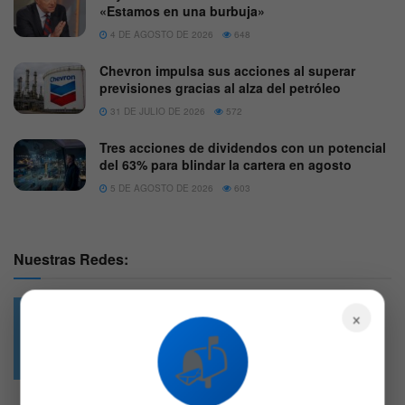
«Estamos en una burbuja»
4 DE AGOSTO DE 2026
648
Chevron impulsa sus acciones al superar
previsiones gracias al alza del petróleo
31 DE JULIO DE 2026
572
Tres acciones de dividendos con un potencial
del 63% para blindar la cartera en agosto
5 DE AGOSTO DE 2026
603
Nuestras Redes:
×
📬
49.6k
4.7k
Followers
Followers