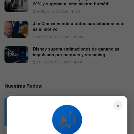
20% y superan al crecimiento bursátil
30 DE JULIO DE 2026
595
Jim Cramer venderá todos sus bitcoins: este
es el motivo
4 DE AGOSTO DE 2026
583
Disney supera estimaciones de ganancias
impulsada por parques y streaming
5 DE AGOSTO DE 2026
558
Nuestras Redes:
×
📬
49.6k
4.7k
Followers
Followers