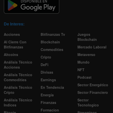
De Interes:
Acciones
Bitfinanzas Tv
Juegos
Blockchain
Al Cierre Con
Blockchain
Bitfinanzas
Mercado Laboral
Commodities
Altcoins
Metaverso
Cripto
Análisis Técnico
Mundo
DeFi
Acciones
NFT
Divisas
Análisis Técnico
Podcast
Commodities
Earnings
Sector Energético
Análisis Técnico
En Tendencia
Cripto
Sector Financiero
Energía
Análisis Técnico
Sector
Finanzas
Indices
Tecnologico
Formacion
Bitcoin
Streamings