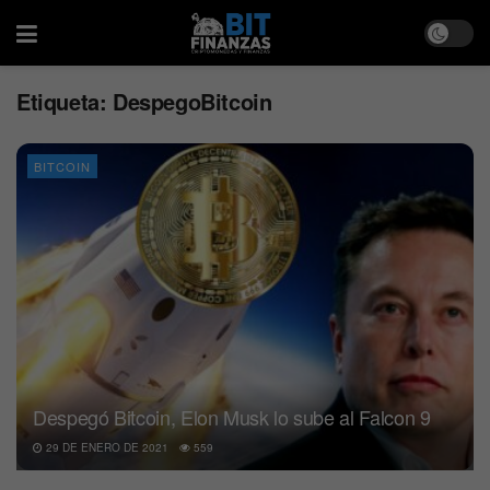
Etiqueta:
DespegoBitcoin
BITCOIN
Despegó Bitcoin, Elon Musk lo sube al Falcon 9
29 DE ENERO DE 2021
559