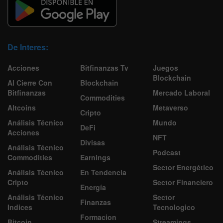
De Interes:
Acciones
Bitfinanzas Tv
Juegos
Blockchain
Al Cierre Con
Blockchain
Bitfinanzas
Mercado Laboral
Commodities
Altcoins
Metaverso
Cripto
Análisis Técnico
Mundo
DeFi
Acciones
NFT
Divisas
Análisis Técnico
Podcast
Commodities
Earnings
Sector Energético
Análisis Técnico
En Tendencia
Cripto
Sector Financiero
Energía
Análisis Técnico
Sector
Finanzas
Indices
Tecnologico
Formacion
Bitcoin
Streamings