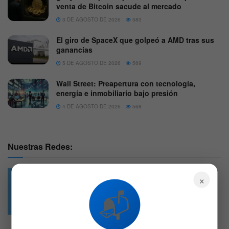
venta de Bitcoin sacude al mercado
3 DE AGOSTO DE 2026
583
El giro de SpaceX que golpeó a AMD tras sus
ganancias
5 DE AGOSTO DE 2026
569
Wall Street: Preapertura con tecnología,
energía e inmobiliario bajo presión
4 DE AGOSTO DE 2026
568
Nuestras Redes:
×
📬
49.6k
4.7k
Followers
Followers