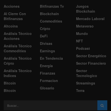
Acciones
Bitfinanzas Tv
Juegos
Blockchain
Al Cierre Con
Blockchain
Bitfinanzas
Mercado Laboral
Commodities
Altcoins
Metaverso
Cripto
Análisis Técnico
Mundo
DeFi
Acciones
NFT
Divisas
Análisis Técnico
Podcast
Commodities
Earnings
Sector Energético
Análisis Técnico
En Tendencia
Cripto
Sector Financiero
Energía
Análisis Técnico
Sector
Finanzas
Indices
Tecnologico
Formacion
Bitcoin
Streamings
Glosario
Bitcoin
Terra