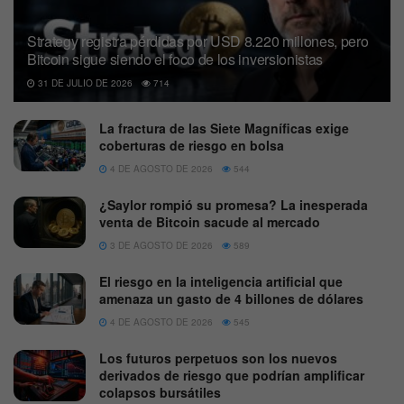
Strategy registra pérdidas por USD 8.220 millones, pero
Bitcoin sigue siendo el foco de los inversionistas
31 DE JULIO DE 2026
714
La fractura de las Siete Magníficas exige
coberturas de riesgo en bolsa
4 DE AGOSTO DE 2026
544
¿Saylor rompió su promesa? La inesperada
venta de Bitcoin sacude al mercado
3 DE AGOSTO DE 2026
589
El riesgo en la inteligencia artificial que
amenaza un gasto de 4 billones de dólares
4 DE AGOSTO DE 2026
545
Los futuros perpetuos son los nuevos
derivados de riesgo que podrían amplificar
colapsos bursátiles