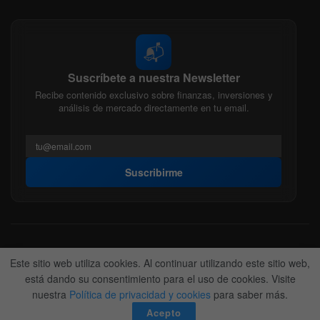
📬
Suscríbete a nuestra Newsletter
Recibe contenido exclusivo sobre finanzas, inversiones y
análisis de mercado directamente en tu email.
Suscribirme
Acerca de nosotros
Politica Editorial
Nuestro Equipo
Este sitio web utiliza cookies. Al continuar utilizando este sitio web,
Contactanos
Anunciate
está dando su consentimiento para el uso de cookies. Visite
nuestra
Política de privacidad y cookies
para saber más.
© 2022-2026
BitFinanzas
- Hecho por
Team DM. 😎
Acepto