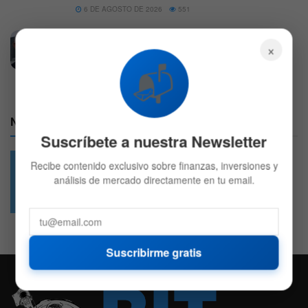
6 DE AGOSTO DE 2026
551
Jeff Bezos planea vender 4.000 millones en
×
acciones de Amazon y los títulos caen
📬
4 DE AGOSTO DE 2026
569
Nuestras Redes:
Suscríbete a nuestra Newsletter
Recibe contenido exclusivo sobre finanzas, inversiones y
análisis de mercado directamente en tu email.
49.6k
4.7k
Followers
Followers
Suscribirme gratis