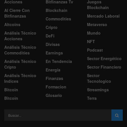
Acciones
Bitfinanzas Tv
Juegos
Blockchain
Al Cierre Con
Blockchain
Bitfinanzas
Mercado Laboral
Commodities
Altcoins
Metaverso
Cripto
Análisis Técnico
Mundo
DeFi
Acciones
NFT
Divisas
Análisis Técnico
Podcast
Commodities
Earnings
Sector Energético
Análisis Técnico
En Tendencia
Cripto
Sector Financiero
Energía
Análisis Técnico
Sector
Finanzas
Indices
Tecnologico
Formacion
Bitcoin
Streamings
Glosario
Bitcoin
Terra