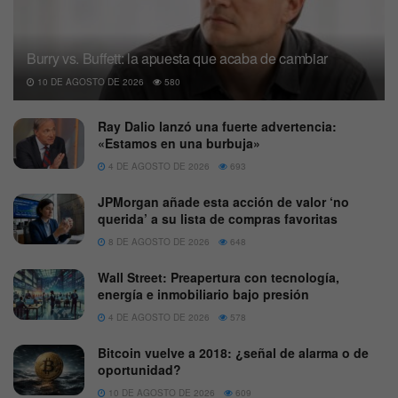
Burry vs. Buffett: la apuesta que acaba de cambiar
10 DE AGOSTO DE 2026
580
Ray Dalio lanzó una fuerte advertencia:
«Estamos en una burbuja»
4 DE AGOSTO DE 2026
693
JPMorgan añade esta acción de valor ‘no
querida’ a su lista de compras favoritas
8 DE AGOSTO DE 2026
648
Wall Street: Preapertura con tecnología,
energía e inmobiliario bajo presión
4 DE AGOSTO DE 2026
578
Bitcoin vuelve a 2018: ¿señal de alarma o de
oportunidad?
10 DE AGOSTO DE 2026
609