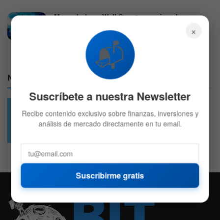
Mercado hoy: Wall Street roza récord por
ganancias de empresas
×
4 DE AGOSTO DE 2026
551
📬
Nuestras Redes:
Suscríbete a nuestra Newsletter
Recibe contenido exclusivo sobre finanzas, inversiones y
análisis de mercado directamente en tu email.
49.6k
4.7k
Followers
Followers
Suscribirme gratis