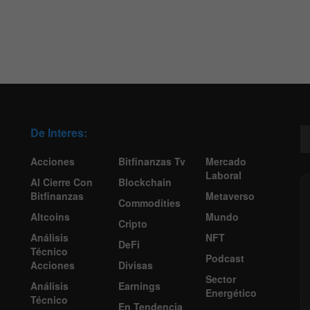
De Interes:
Acciones
Bitfinanzas Tv
Mercado
Laboral
Al Cierre Con
Blockchain
Bitfinanzas
Metaverso
Commodities
Altcoins
Mundo
Cripto
Análisis
NFT
DeFi
Técnico
Podcast
Acciones
Divisas
Sector
Análisis
Earnings
Energético
Técnico
En Tendencia