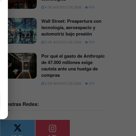
4 DE AGOSTO DE 2026
676
Wall Street: Preapertura con
tecnología, aeroespacio y
automotriz bajo presión
5 DE AGOSTO DE 2026
579
Por qué el gasto de Anthropic
de 47.000 millones exige
cautela ante una huelga de
compras
2 DE AGOSTO DE 2026
574
Nuestras Redes: