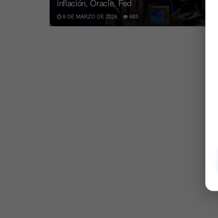
inflación, Oracle, Fed
8 DE MARZO DE 2026
683