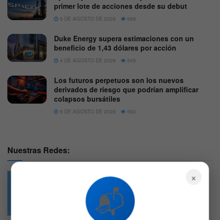
primer lote de acciones desde su debut
6 DE AGOSTO DE 2026
666
Duke Energy supera estimaciones con un
beneficio de 1,43 dólares por acción
4 DE AGOSTO DE 2026
545
Los futuros perpetuos son los nuevos
derivados de riesgo que podrían amplificar
colapsos bursátiles
6 DE AGOSTO DE 2026
562
Nuestras Redes:
×
📬
49.6k
4.7k
Followers
Followers