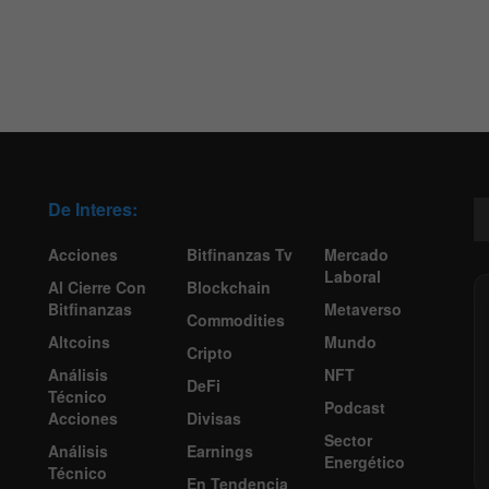
De Interes:
Acciones
Bitfinanzas Tv
Mercado
Laboral
Al Cierre Con
Blockchain
Bitfinanzas
Metaverso
Commodities
Altcoins
Mundo
Cripto
Análisis
NFT
DeFi
Técnico
Podcast
Acciones
Divisas
Sector
Análisis
Earnings
Energético
Técnico
En Tendencia