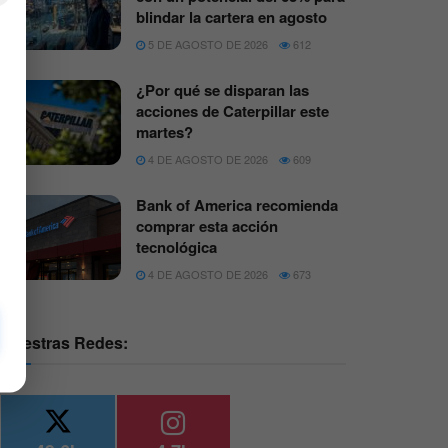
blindar la cartera en agosto
5 DE AGOSTO DE 2026
612
¿Por qué se disparan las
acciones de Caterpillar este
martes?
4 DE AGOSTO DE 2026
609
Bank of America recomienda
comprar esta acción
tecnológica
4 DE AGOSTO DE 2026
673
Nuestras Redes: