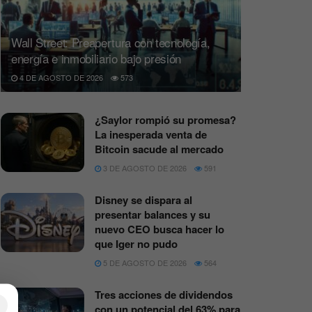
Wall Street: Preapertura con tecnología,
energía e inmobiliario bajo presión
4 DE AGOSTO DE 2026
573
¿Saylor rompió su promesa?
La inesperada venta de
Bitcoin sacude al mercado
3 DE AGOSTO DE 2026
591
Disney se dispara al
presentar balances y su
nuevo CEO busca hacer lo
que Iger no pudo
5 DE AGOSTO DE 2026
564
Tres acciones de dividendos
×
con un potencial del 63% para