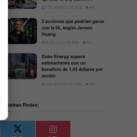
1 DE AGOSTO DE 2026
646
3 acciones que podrían ganar
con la IA, según Jensen
Huang
30 DE JULIO DE 2026
824
Duke Energy supera
estimaciones con un
beneficio de 1,43 dólares por
acción
4 DE AGOSTO DE 2026
542
Nuestras Redes: