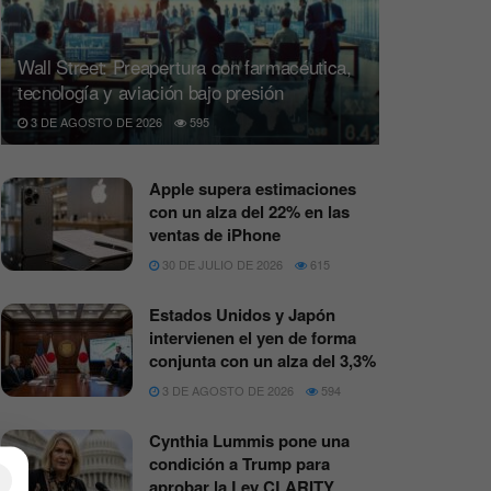
Wall Street: Preapertura con farmacéutica,
tecnología y aviación bajo presión
3 DE AGOSTO DE 2026
595
Apple supera estimaciones
con un alza del 22% en las
ventas de iPhone
30 DE JULIO DE 2026
615
Estados Unidos y Japón
intervienen el yen de forma
conjunta con un alza del 3,3%
3 DE AGOSTO DE 2026
594
Cynthia Lummis pone una
condición a Trump para
×
aprobar la Ley CLARITY