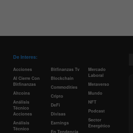
De Interes:
Acciones
Bitfinanzas Tv
Mercado
Laboral
Al Cierre Con
Blockchain
Bitfinanzas
Metaverso
Commodities
Altcoins
Mundo
Cripto
Análisis
NFT
DeFi
Técnico
Podcast
Acciones
Divisas
Sector
Análisis
Earnings
Energético
Técnico
En Tendencia