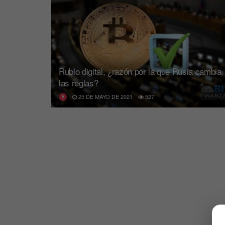
Rublo digital, ¿razón por la que Rusia cambia
las reglas?
25 DE MAYO DE 2021
527