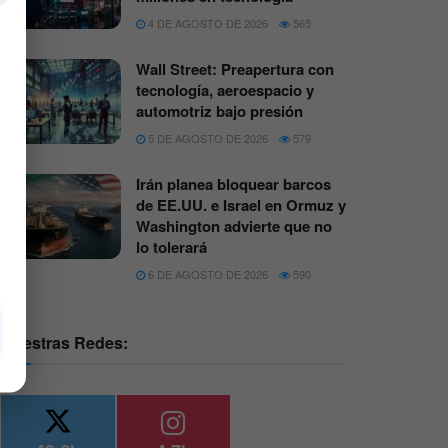
4 DE AGOSTO DE 2026
565
Wall Street: Preapertura con
tecnología, aeroespacio y
automotriz bajo presión
5 DE AGOSTO DE 2026
579
Irán planea bloquear barcos
de EE.UU. e Israel en Ormuz y
Washington advierte que no
lo tolerará
6 DE AGOSTO DE 2026
590
Nuestras Redes: