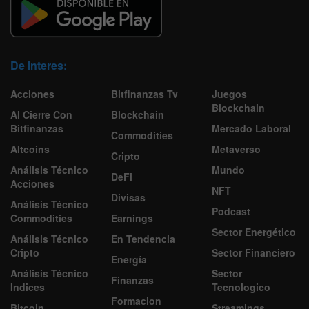
De Interes:
Acciones
Bitfinanzas Tv
Juegos
Blockchain
Al Cierre Con
Blockchain
Bitfinanzas
Mercado Laboral
Commodities
Altcoins
Metaverso
Cripto
Análisis Técnico
Mundo
DeFi
Acciones
NFT
Divisas
Análisis Técnico
Podcast
Commodities
Earnings
Sector Energético
Análisis Técnico
En Tendencia
Cripto
Sector Financiero
Energía
Análisis Técnico
Sector
Finanzas
Indices
Tecnologico
Formacion
Bitcoin
Streamings