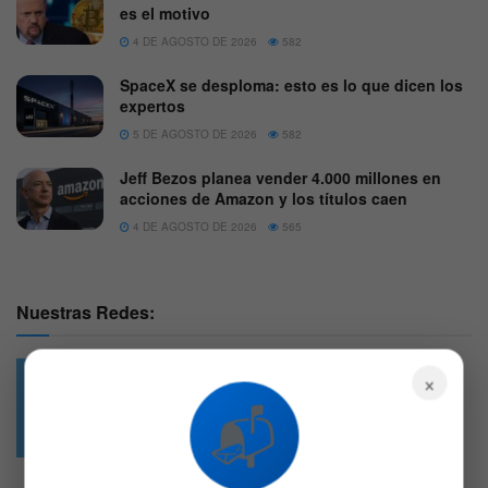
es el motivo
4 DE AGOSTO DE 2026
582
SpaceX se desploma: esto es lo que dicen los
expertos
5 DE AGOSTO DE 2026
582
Jeff Bezos planea vender 4.000 millones en
acciones de Amazon y los títulos caen
4 DE AGOSTO DE 2026
565
Nuestras Redes:
×
📬
49.6k
4.7k
Followers
Followers