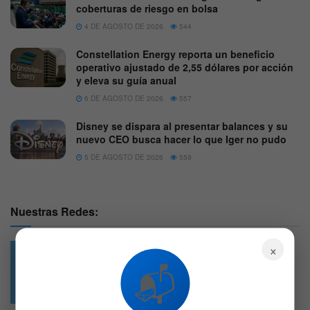
coberturas de riesgo en bolsa
4 DE AGOSTO DE 2026
544
Constellation Energy reporta un beneficio
operativo ajustado de 2,55 dólares por acción
y eleva su guía anual
6 DE AGOSTO DE 2026
557
Disney se dispara al presentar balances y su
nuevo CEO busca hacer lo que Iger no pudo
5 DE AGOSTO DE 2026
559
Nuestras Redes:
×
📬
49.6k
4.7k
Followers
Followers