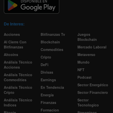
De Interes:
Acciones
Bitfinanzas Tv
Juegos
Blockchain
Al Cierre Con
Blockchain
Bitfinanzas
Mercado Laboral
Commodities
Altcoins
Metaverso
Cripto
Análisis Técnico
Mundo
DeFi
Acciones
NFT
Divisas
Análisis Técnico
Podcast
Commodities
Earnings
Sector Energético
Análisis Técnico
En Tendencia
Cripto
Sector Financiero
Energía
Análisis Técnico
Sector
Finanzas
Indices
Tecnologico
Formacion
Bitcoin
Streamings