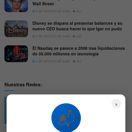
Wall Street
5 DE AGOSTO DE 2026
621
Disney se dispara al presentar balances y su
nuevo CEO busca hacer lo que Iger no pudo
5 DE AGOSTO DE 2026
533
El Nasdaq se parece a 2008 tras liquidaciones
de 35.000 millones en tecnología
4 DE AGOSTO DE 2026
561
Nuestras Redes:
×
📬
49.6k
4.7k
Followers
Followers