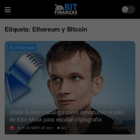
Etiqueta:
Ethereum y Bitcoin
BLOCKCHAIN
Vitálik Buterin cataloga como defectuoso el plan
de Elon Musk para escalar criptografía
25 DE MAYO DE 2021
622