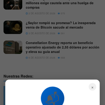
millones exige cautela ante una huelga de
compras
2 DE AGOSTO DE 2026
575
¿Saylor rompió su promesa? La inesperada
venta de Bitcoin sacude al mercado
3 DE AGOSTO DE 2026
591
Constellation Energy reporta un beneficio
operativo ajustado de 2,55 dólares por acción
y eleva su guía anual
6 DE AGOSTO DE 2026
568
Nuestras Redes:
×
📬
49.6k
4.7k
Followers
Followers