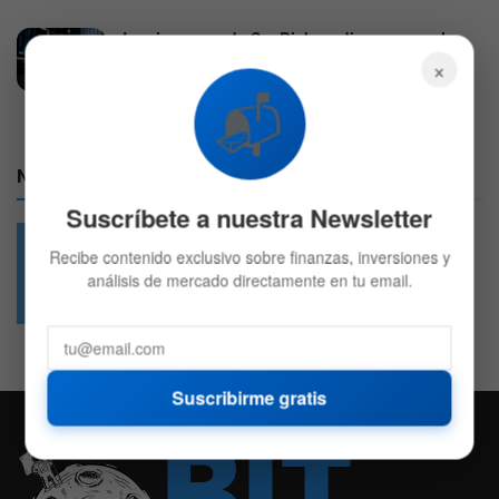
Los ingresos de SanDisk se disparan por la
demanda de almacenamiento para IA
×
5 DE AGOSTO DE 2026
580
📬
Nuestras Redes:
Suscríbete a nuestra Newsletter
Recibe contenido exclusivo sobre finanzas, inversiones y
análisis de mercado directamente en tu email.
49.6k
4.7k
Followers
Followers
Suscribirme gratis