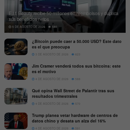
E.l.f. Beauty recibe 50 millones en reembolsos y duplica
sus beneficios netos
5 DE AGOSTO DE 2026
580
¿Bitcoin puede caer a 50.000 USD? Este dato
es el que preocupa
3 DE AGOSTO DE 2026
623
Jim Cramer venderá todos sus bitcoins: este
es el motivo
4 DE AGOSTO DE 2026
588
Qué opina Wall Street de Palantir tras sus
resultados trimestrales
4 DE AGOSTO DE 2026
570
Trump planea vetar hardware de centros de
datos chino y desata un alza del 16%
4 DE AGOSTO DE 2026
591