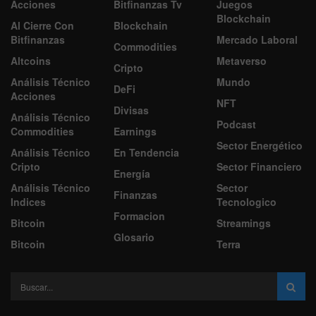
Acciones
Bitfinanzas Tv
Juegos
Blockchain
Al Cierre Con
Blockchain
Bitfinanzas
Mercado Laboral
Commodities
Altcoins
Metaverso
Cripto
Análisis Técnico
Mundo
DeFi
Acciones
NFT
Divisas
Análisis Técnico
Podcast
Commodities
Earnings
Sector Energético
Análisis Técnico
En Tendencia
Cripto
Sector Financiero
Energía
Análisis Técnico
Sector
Finanzas
Indices
Tecnologico
Formacion
Bitcoin
Streamings
Glosario
Bitcoin
Terra