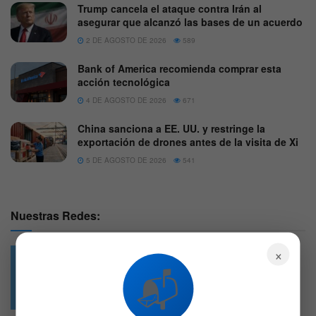
Trump cancela el ataque contra Irán al
asegurar que alcanzó las bases de un acuerdo
2 DE AGOSTO DE 2026
589
Bank of America recomienda comprar esta
acción tecnológica
4 DE AGOSTO DE 2026
671
China sanciona a EE. UU. y restringe la
exportación de drones antes de la visita de Xi
5 DE AGOSTO DE 2026
541
Nuestras Redes:
×
📬
49.6k
4.7k
Followers
Followers