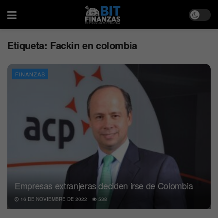
Etiqueta:
Fackin en colombia
FINANZAS
Empresas extranjeras deciden irse de Colombia
16 DE NOVIEMBRE DE 2022
538