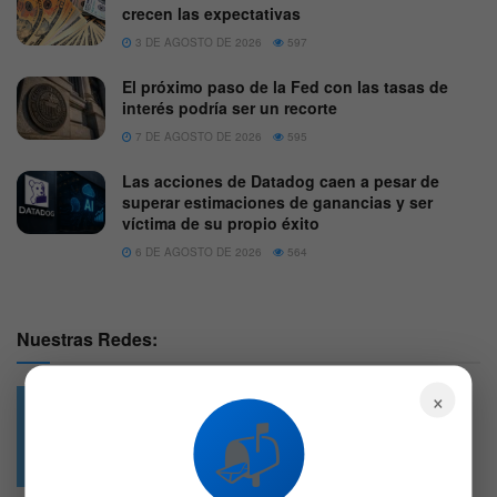
crecen las expectativas
3 DE AGOSTO DE 2026
597
El próximo paso de la Fed con las tasas de
interés podría ser un recorte
7 DE AGOSTO DE 2026
595
Las acciones de Datadog caen a pesar de
superar estimaciones de ganancias y ser
víctima de su propio éxito
6 DE AGOSTO DE 2026
564
Nuestras Redes:
×
📬
49.6k
4.7k
Followers
Followers