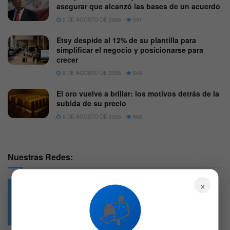
asegurar que alcanzó las bases de un acuerdo
2 DE AGOSTO DE 2026
591
Etsy despide al 12% de su plantilla para
simplificar el negocio y posicionarse para
crecer
6 DE AGOSTO DE 2026
548
El oro vuelve a brillar: los motivos detrás de la
subida de su precio
6 DE AGOSTO DE 2026
663
Nuestras Redes:
×
📬
49.6k
4.7k
Followers
Followers