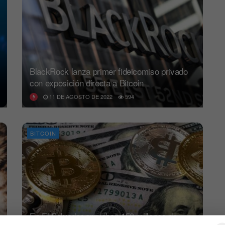
BlackRock lanza primer fideicomiso privado
con exposición directa a Bitcoin
11 DE AGOSTO DE 2022
594
BITCOIN
En El Salvador aprueban 150 millones de