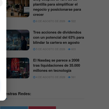
×
plantilla para simplificar el
negocio y posicionarse para
crecer
6 DE AGOSTO DE 2026
522
Tres acciones de dividendos
con un potencial del 63% para
blindar la cartera en agosto
5 DE AGOSTO DE 2026
603
El Nasdaq se parece a 2008
tras liquidaciones de 35.000
millones en tecnología
4 DE AGOSTO DE 2026
561
Nuestras Redes: