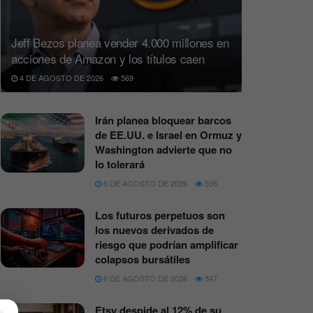
Jeff Bezos planea vender 4.000 millones en
acciones de Amazon y los títulos caen
4 DE AGOSTO DE 2026
569
Irán planea bloquear barcos
de EE.UU. e Israel en Ormuz y
Washington advierte que no
lo tolerará
6 DE AGOSTO DE 2026
506
Los futuros perpetuos son
los nuevos derivados de
riesgo que podrían amplificar
colapsos bursátiles
6 DE AGOSTO DE 2026
547
Etsy despide al 12% de su