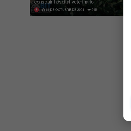
construir hospital veterinario
11 DE OCTUBRE DE 2021
545