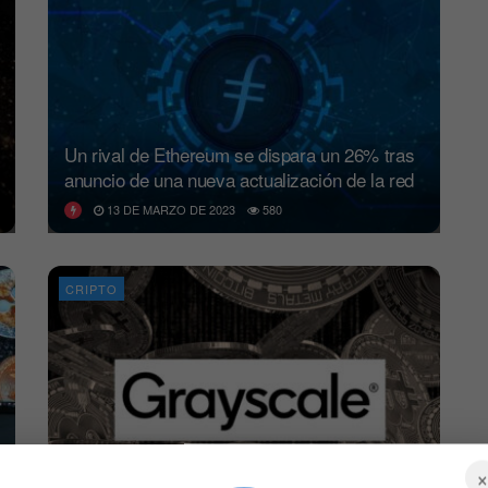
Un rival de Ethereum se dispara un 26% tras
anuncio de una nueva actualización de la red
13 DE MARZO DE 2023
580
CRIPTO
Grayscale sigue comprando criptomonedas