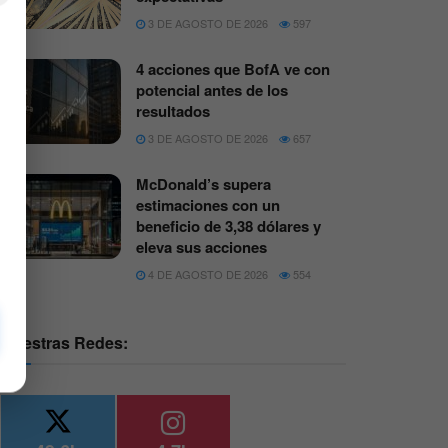
3 DE AGOSTO DE 2026
597
4 acciones que BofA ve con
potencial antes de los
resultados
3 DE AGOSTO DE 2026
657
McDonald’s supera
estimaciones con un
beneficio de 3,38 dólares y
eleva sus acciones
4 DE AGOSTO DE 2026
554
Nuestras Redes: