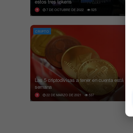
estos tres tokens
7 DE OCTUBRE DE 2022
525
CRIPTO
Las 5 criptodivisas a tener en cuenta está
semana
22 DE MARZO DE 2021
537