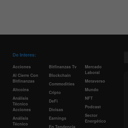
De Interes:
Acciones
Bitfinanzas Tv
Mercado
Laboral
Al Cierre Con
Blockchain
Bitfinanzas
Metaverso
Commodities
Altcoins
Mundo
Cripto
Análisis
NFT
DeFi
Técnico
Podcast
Acciones
Divisas
Sector
Análisis
Earnings
Energético
Técnico
En Tendencia