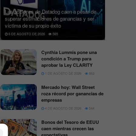
Las acciones de Datadog caen a pesar de
superar estimaciones de ganancias y ser
víctima de su propio éxito
6 DE AGOSTO DE 2026
565
Cynthia Lummis pone una
condición a Trump para
aprobar la Ley CLARITY
1 DE AGOSTO DE 2026
663
Mercado hoy: Wall Street
roza récord por ganancias de
empresas
4 DE AGOSTO DE 2026
544
Bonos del Tesoro de EEUU
caen mientras crecen las
×
expectativas