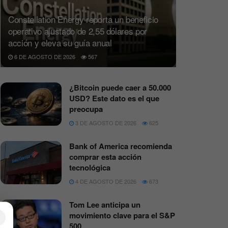
Constellation Energy reporta un beneficio
operativo ajustado de 2,55 dólares por
acción y eleva su guía anual
6 DE AGOSTO DE 2026
567
¿Bitcoin puede caer a 50.000
USD? Este dato es el que
preocupa
3 DE AGOSTO DE 2026
625
Bank of America recomienda
comprar esta acción
tecnológica
4 DE AGOSTO DE 2026
673
Tom Lee anticipa un
movimiento clave para el S&P
×
500