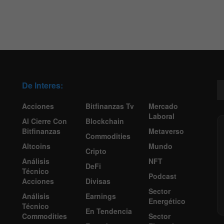
De Interes:
Acciones
Bitfinanzas Tv
Mercado
Laboral
Al Cierre Con
Blockchain
Bitfinanzas
Metaverso
Commodities
Altcoins
Mundo
Cripto
Análisis
NFT
DeFi
Técnico
Podcast
Acciones
Divisas
Sector
Análisis
Earnings
Energético
Técnico
En Tendencia
Commodities
Sector