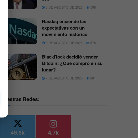
6 DE AGOSTO DE 2026
598
Nasdaq enciende las
expectativas con un
movimiento histórico
5 DE AGOSTO DE 2026
578
BlackRock decidió vender
Bitcoin: ¿Qué compró en su
lugar?
7 DE AGOSTO DE 2026
661
Nuestras Redes:
49.6k
4.7k