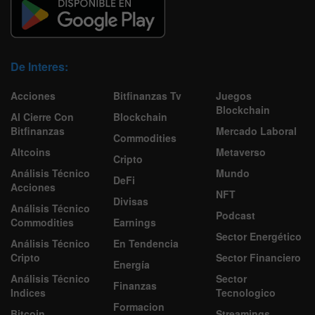
De Interes:
Acciones
Bitfinanzas Tv
Juegos
Blockchain
Al Cierre Con
Blockchain
Bitfinanzas
Mercado Laboral
Commodities
Altcoins
Metaverso
Cripto
Análisis Técnico
Mundo
DeFi
Acciones
NFT
Divisas
Análisis Técnico
Podcast
Commodities
Earnings
Sector Energético
Análisis Técnico
En Tendencia
Cripto
Sector Financiero
Energía
Análisis Técnico
Sector
Finanzas
Indices
Tecnologico
Formacion
Bitcoin
Streamings