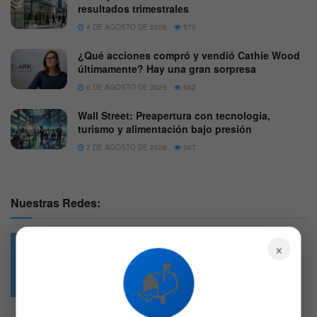
resultados trimestrales
4 DE AGOSTO DE 2026
570
¿Qué acciones compró y vendió Cathie Wood
últimamente? Hay una gran sorpresa
6 DE AGOSTO DE 2026
662
Wall Street: Preapertura con tecnología,
turismo y alimentación bajo presión
7 DE AGOSTO DE 2026
567
Nuestras Redes:
×
📬
49.6k
4.7k
Followers
Followers