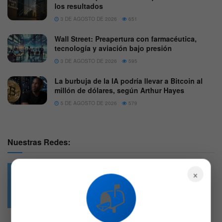
los resultados
3 DE AGOSTO DE 2026
651
Wall Street: Preapertura con farmacéutica,
tecnología y aviación bajo presión
3 DE AGOSTO DE 2026
595
La burbuja de la IA podría llevar a Bitcoin al
millón de dólares, según Arthur Hayes
5 DE AGOSTO DE 2026
579
Nuestras Redes:
×
📬
49.6k
4.7k
Followers
Followers