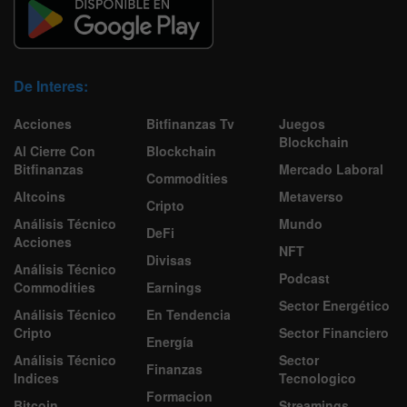
De Interes:
Acciones
Bitfinanzas Tv
Juegos
Blockchain
Al Cierre Con
Blockchain
Bitfinanzas
Mercado Laboral
Commodities
Altcoins
Metaverso
Cripto
Análisis Técnico
Mundo
DeFi
Acciones
NFT
Divisas
Análisis Técnico
Podcast
Commodities
Earnings
Sector Energético
Análisis Técnico
En Tendencia
Cripto
Sector Financiero
Energía
Análisis Técnico
Sector
Finanzas
Indices
Tecnologico
Formacion
Bitcoin
Streamings