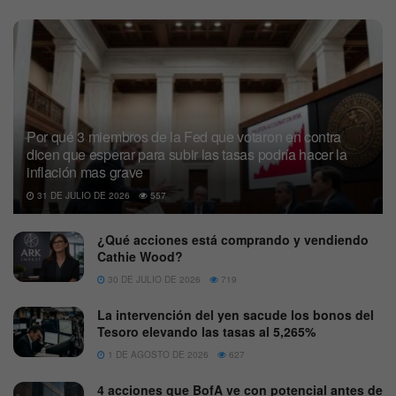
Por qué 3 miembros de la Fed que votaron en contra
dicen que esperar para subir las tasas podría hacer la
inflación mas grave
31 DE JULIO DE 2026
557
¿Qué acciones está comprando y vendiendo
Cathie Wood?
30 DE JULIO DE 2026
719
La intervención del yen sacude los bonos del
Tesoro elevando las tasas al 5,265%
1 DE AGOSTO DE 2026
627
4 acciones que BofA ve con potencial antes de