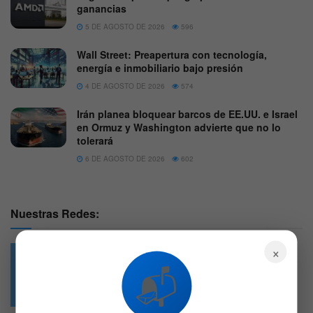
ganancias
5 DE AGOSTO DE 2026
596
Wall Street: Preapertura con tecnología,
energía e inmobiliario bajo presión
4 DE AGOSTO DE 2026
574
Irán planea bloquear barcos de EE.UU. e Israel
en Ormuz y Washington advierte que no lo
tolerará
6 DE AGOSTO DE 2026
602
Nuestras Redes:
×
📬
49.6k
4.7k
Followers
Followers