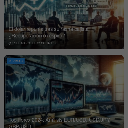
El dólar repunta tras su racha bajista:
¿Recuperación o respiro?
10 DE MARZO DE 2025
1.1K
DIVISAS
Top Forex 2024: Análisis EUR/USD, USD/JPY,
GBP/USD