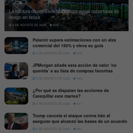
La fractura de las Siete Magníficas exige coberturas de
riesgo en bolsa
4 DE AGOSTO DE 2026
548
Palantir supera estimaciones con un alza
comercial del 150% y eleva su guía
3 DE AGOSTO DE 2026
636
JPMorgan añade esta acción de valor ‘no
querida’ a su lista de compras favoritas
8 DE AGOSTO DE 2026
583
¿Por qué se disparan las acciones de
Caterpillar este martes?
4 DE AGOSTO DE 2026
611
Trump cancela el ataque contra Irán al
asegurar que alcanzó las bases de un acuerdo
2 DE AGOSTO DE 2026
591