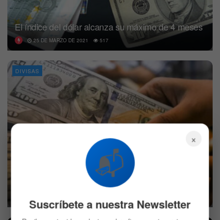
El índice del dólar alcanza su máximo de 4 meses
25 DE MARZO DE 2021
517
DIVISAS
×
📬
El dólar retrocede después del juramento de Biden
21 DE ENERO DE 2021
533
Suscríbete a nuestra Newsletter