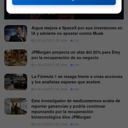
comprar acciones, pero mantiene distancia de las
criptomonedas
9 DE AGOSTO DE 2026
860
Argus mejora a SpaceX por sus inversiones en
IA y advierte no apostar contra Musk
9 DE AGOSTO DE 2026
702
JPMorgan proyecta un alza del 20% para Etsy
por la recuperación de su negocio
9 DE AGOSTO DE 2026
549
La Fórmula 1 se rezaga frente a otras acciones
y los analistas esperan que acelere
9 DE AGOSTO DE 2026
558
Este investigador de medicamentos acaba de
reportar ganancias y podría continuar
repuntando por la recuperación
biotecnológica dice JPMorgan
9 DE AGOSTO DE 2026
560