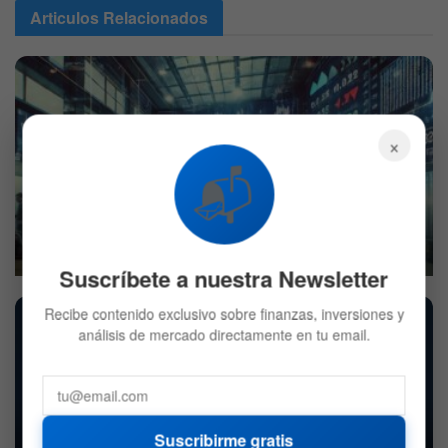
Articulos
Relacionados
×
📬
Wall Street: Preapertura con finanzas, tecnología y
minería bajo presión
10 DE AGOSTO DE 2026
542
Suscríbete a nuestra Newsletter
Recibe contenido exclusivo sobre finanzas, inversiones y
análisis de mercado directamente en tu email.
Berkshire Hathaway eleva sus ganancias y vuelve a
Suscribirme gratis