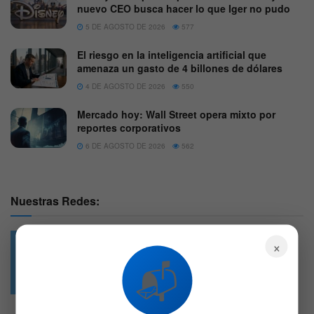
nuevo CEO busca hacer lo que Iger no pudo
5 DE AGOSTO DE 2026
577
El riesgo en la inteligencia artificial que
amenaza un gasto de 4 billones de dólares
4 DE AGOSTO DE 2026
550
Mercado hoy: Wall Street opera mixto por
reportes corporativos
6 DE AGOSTO DE 2026
562
Nuestras Redes:
×
📬
49.6k
4.7k
Followers
Followers