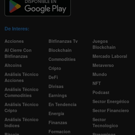
De Interes:
Acciones
Bitfinanzas Tv
Juegos
Blockchain
Al Cierre Con
Blockchain
Bitfinanzas
Mercado Laboral
Commodities
Altcoins
Metaverso
Cripto
Análisis Técnico
Mundo
DeFi
Acciones
NFT
Divisas
Análisis Técnico
Podcast
Commodities
Earnings
Sector Energético
Análisis Técnico
En Tendencia
Cripto
Sector Financiero
Energía
Análisis Técnico
Sector
Finanzas
Indices
Tecnologico
Formacion
Bitcoin
Streamings