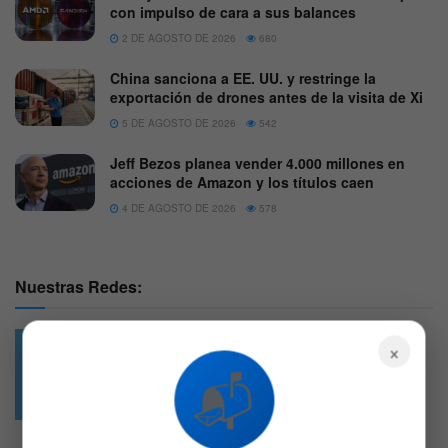
con impulso de cara a sus balances
2 DE AGOSTO DE 2026
680
China sanciona a EE. UU. y restringe la
exportación de drones antes de la visita de Xi
5 DE AGOSTO DE 2026
542
Jeff Bezos planea vender 4.000 millones en
acciones de Amazon y los títulos caen
4 DE AGOSTO DE 2026
578
Nuestras Redes:
×
📬
49.6k
4.7k
Followers
Followers