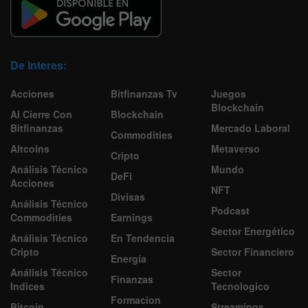
De Interes:
Acciones
Bitfinanzas Tv
Juegos
Blockchain
Al Cierre Con
Blockchain
Bitfinanzas
Mercado Laboral
Commodities
Altcoins
Metaverso
Cripto
Análisis Técnico
Mundo
DeFi
Acciones
NFT
Divisas
Análisis Técnico
Podcast
Commodities
Earnings
Sector Energético
Análisis Técnico
En Tendencia
Cripto
Sector Financiero
Energía
Análisis Técnico
Sector
Finanzas
Indices
Tecnologico
Formacion
Bitcoin
Streamings