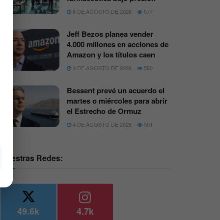
6 DE AGOSTO DE 2026
577
Jeff Bezos planea vender
4.000 millones en acciones de
Amazon y los títulos caen
4 DE AGOSTO DE 2026
580
Bessent prevé un acuerdo el
martes o miércoles para abrir
el Estrecho de Ormuz
4 DE AGOSTO DE 2026
551
Nuestras Redes:
49.6k
4.7k