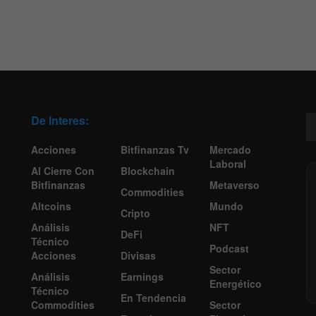
De Interes:
Acciones
Bitfinanzas Tv
Mercado
Laboral
Al Cierre Con
Blockchain
Bitfinanzas
Metaverso
Commodities
Altcoins
Mundo
Cripto
Análisis
NFT
DeFi
Técnico
Podcast
Acciones
Divisas
Sector
Análisis
Earnings
Energético
Técnico
En Tendencia
Commodities
Sector