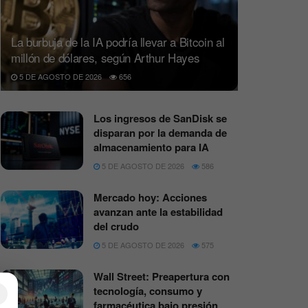
La burbuja de la IA podría llevar a Bitcoin al
millón de dólares, según Arthur Hayes
5 DE AGOSTO DE 2026
656
Los ingresos de SanDisk se
disparan por la demanda de
almacenamiento para IA
5 DE AGOSTO DE 2026
586
Mercado hoy: Acciones
avanzan ante la estabilidad
del crudo
5 DE AGOSTO DE 2026
575
Wall Street: Preapertura con
tecnología, consumo y
×
farmacéutica bajo presión