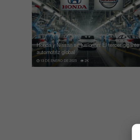
Honda y Nissan se fusionan: El tercer gigante
automotriz global
13 DE ENERO DE 2025
2K