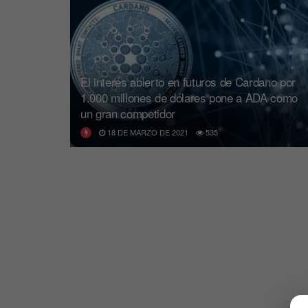
El interés abierto en futuros de Cardano por
1.000 millones de dólares pone a ADA como
un gran competidor
18 DE MARZO DE 2021
535