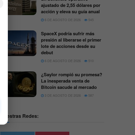
×
ajustado de 2,55 dólares por
acción y eleva su guía anual
6 DE AGOSTO DE 2026
545
SpaceX podría sufrir más
presión al liberarse el primer
lote de acciones desde su
debut
6 DE AGOSTO DE 2026
510
¿Saylor rompió su promesa?
La inesperada venta de
Bitcoin sacude al mercado
3 DE AGOSTO DE 2026
587
Nuestras Redes: