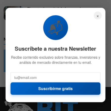
El gasto de capital de las grandes
tecnológicas escalará a 745.000 millones
×
3 DE AGOSTO DE 2026
547
📬
Nuestras Redes:
Suscríbete a nuestra Newsletter
Recibe contenido exclusivo sobre finanzas, inversiones y
análisis de mercado directamente en tu email.
49.6k
4.7k
Followers
Followers
Suscribirme gratis