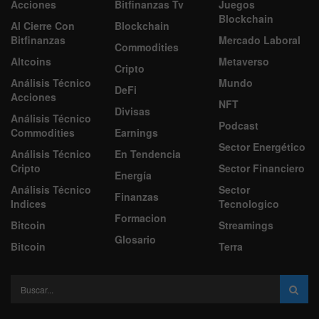
Acciones
Bitfinanzas Tv
Juegos
Blockchain
Al Cierre Con
Blockchain
Bitfinanzas
Mercado Laboral
Commodities
Altcoins
Metaverso
Cripto
Análisis Técnico
Mundo
DeFi
Acciones
NFT
Divisas
Análisis Técnico
Podcast
Commodities
Earnings
Sector Energético
Análisis Técnico
En Tendencia
Cripto
Sector Financiero
Energía
Análisis Técnico
Sector
Finanzas
Indices
Tecnologico
Formacion
Bitcoin
Streamings
Glosario
Bitcoin
Terra