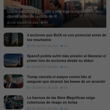
China sanciona a EE. UU. y restringe la exportación de
drones antes de la visita de Xi
5 DE AGOSTO DE 2026
541
4 acciones que BofA ve con potencial antes de
los resultados
3 DE AGOSTO DE 2026
652
SpaceX podría sufrir más presión al liberarse el
primer lote de acciones desde su debut
6 DE AGOSTO DE 2026
550
Trump cancela el ataque contra Irán al
asegurar que alcanzó las bases de un acuerdo
2 DE AGOSTO DE 2026
588
La fractura de las Siete Magníficas exige
coberturas de riesgo en bolsa
4 DE AGOSTO DE 2026
543