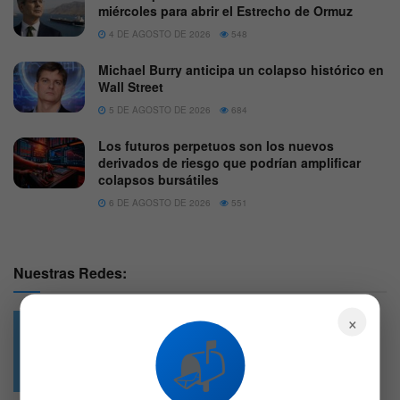
miércoles para abrir el Estrecho de Ormuz
4 DE AGOSTO DE 2026
548
Michael Burry anticipa un colapso histórico en
Wall Street
5 DE AGOSTO DE 2026
684
Los futuros perpetuos son los nuevos
derivados de riesgo que podrían amplificar
colapsos bursátiles
6 DE AGOSTO DE 2026
551
Nuestras Redes:
×
📬
49.6k
4.7k
Followers
Followers